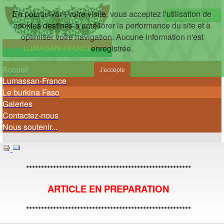
En poursuivant votre visite, vous acceptez l'utilisation de
Connexion
cookies destinés à améliorer la performance du site et à
optimiser votre navigation. Aucune information n'est
enregistrée.
Accueil
J'accepte
Lumassan-France
Le burkina Faso
Galeries
Contactez-nous
Nous soutenir...
*******************************************************
ARTICLE EN PREPARATION
*******************************************************